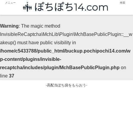
メニュー
検索
Warning
: The magic method
InvisibleReCaptcha\MchLib\Plugin\MchBasePublicPlugin::__w
akeup() must have public visibility in
/home/c5433788/public_html/buckup.pochipochi14.com/w
p-content/plugins/invisible-
recaptcha/includes/plugin/MchBasePublicPlugin.php
on
line
37
-高配当ぽち袋をもらおう-