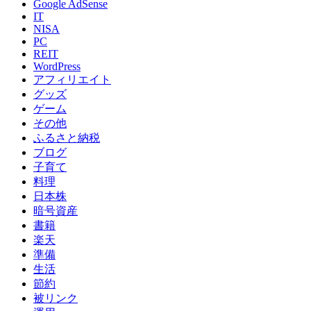
ぽちぽち14.com
30代臨床心理士/公認心理師。
妻、子ども2人の4人家族。
2020年10月から資産運用中。
ぽちぽちをフォローする
新着記事
【レビュー・口コミ】パリパリキューブライトアルファ｜生