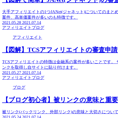
Smart-Cはスマホ案件に特化したASPです。会社概要、
案件も多いのでぜひ登録してみてください。
2021.06.03
2021.07.15
アフィリエイト
ブログ
ブログ
【ブログ運営】定期記録 2021年5月(開
雑記ブログ開設5ヶ月目のサマリーをまとめました。 色々な
ました。 ６ヶ月目の目標は核としている投資記事の作成とPint
2021.06.01
2021.07.14
ブログ
アフィリエイト
【図解で簡単】JANet(ジャネット)の
大手アフィリエイトの1つJANet(ジャネット)についてのま
案件、高単価案件が多いのも特徴です。
2021.05.28
2021.07.14