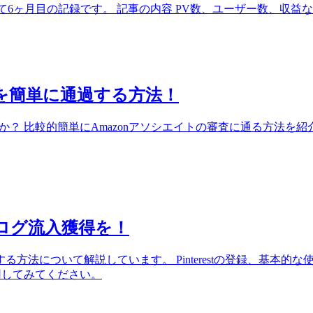
設6ヶ月目)
開設して6ヶ月目の記録です。 記事の内容 PV数、ユーザー数、収益