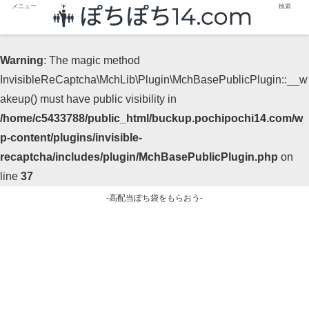
メニュー
検索
Warning
: The magic method
InvisibleReCaptcha\MchLib\Plugin\MchBasePublicPlugin::__w
akeup() must have public visibility in
/home/c5433788/public_html/buckup.pochipochi14.com/w
p-content/plugins/invisible-
recaptcha/includes/plugin/MchBasePublicPlugin.php
on
line
37
-高配当ぽち袋をもらおう-