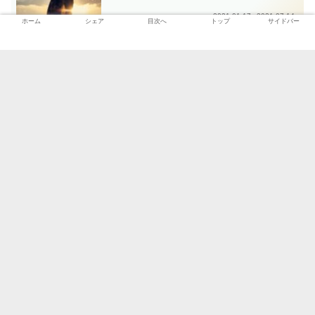
2021.01.17
2021.07.14
ホーム
シェア
目次へ
トップ
サイドバー
【楽天でんき】SPU対象外になった
楽天
が選択価値はあるか検証
2021.01.19
2021.07.14
【実体験】プレウォッシュ液でTシャ
生活
ツ汚れを落としてみた
2021.04.12
2021.07.14
スポンサーリンク